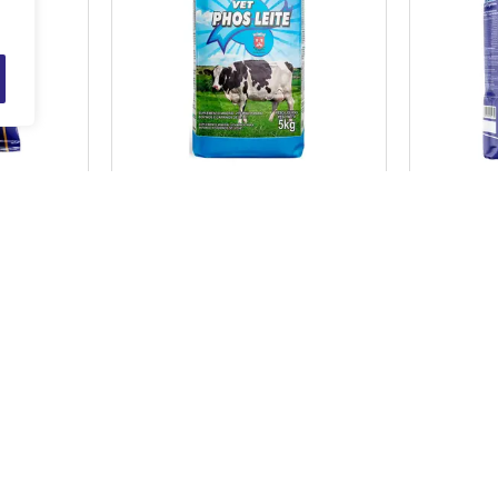
AVET
VET PHOS LEITE
LÃ 
s
Navegação
Home
Sobre Nós