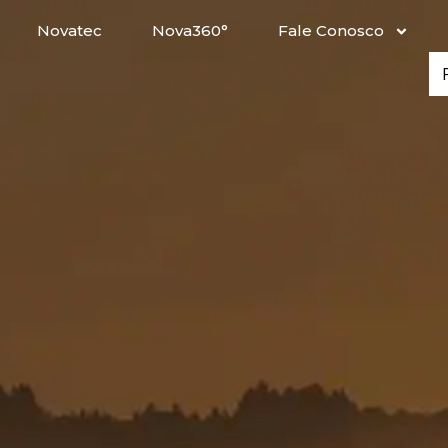
Novatec
Nova360°
Fale Conosco
Se
for