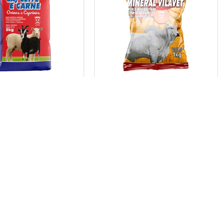
LEITE E CARNE
COMPLEXO MINERAL
VILAVET
Fale com a VilaVet
Telefone
(41) 3333-7920