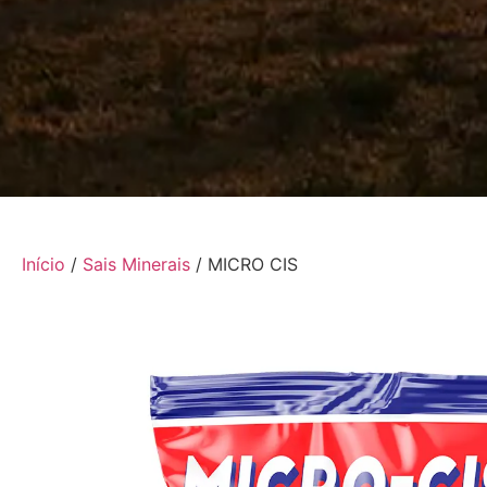
Início
/
Sais Minerais
/ MICRO CIS