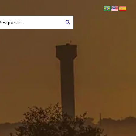
Search Button
arch
: