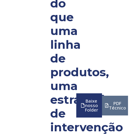
do
que
uma
linha
de
produtos,
uma
estratégia
Baixe
PDF
nosso
Técnico
de
Folder
intervenção