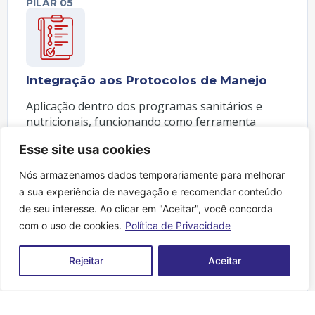
PILAR 05
Integração aos Protocolos de Manejo
Aplicação dentro dos programas sanitários e
nutricionais, funcionando como ferramenta
complementar e integradora do manejo
Esse site usa cookies
produtivo.
Nós armazenamos dados temporariamente para melhorar
a sua experiência de navegação e recomendar conteúdo
PILAR 06
de seu interesse. Ao clicar em "Aceitar", você concorda
com o uso de cookies.
Política de Privacidade
Rejeitar
Aceitar
Tecnologia Aplicada ao Sistema
Produtivo