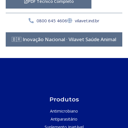
PDF Técnico Completo
0800 645 4606
vilavet.ind.br
🇧🇷 Inovação Nacional · Vilavet Saúde Animal
Produtos
Antimicrobiano
Antiparasitário
Suplemento Injetável