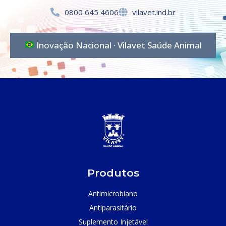
0800 645 4606
vilavet.ind.br
Inovação Nacional · Vilavet Saúde Animal
Produtos
Antimicrobiano
Antiparasitário
Suplemento Injetável