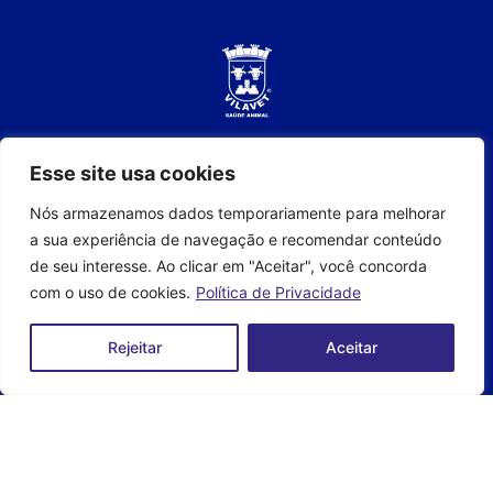
Produtos
Esse site usa cookies
Nós armazenamos dados temporariamente para melhorar
Antimicrobiano
a sua experiência de navegação e recomendar conteúdo
Antiparasitário
de seu interesse. Ao clicar em "Aceitar", você concorda
Suplemento Injetável
com o uso de cookies.
Política de Privacidade
Terapêuticos
Hormônios
Rejeitar
Aceitar
Linha Avícola
Família BOVIFORT
Família Strong Horse
Linha Pet