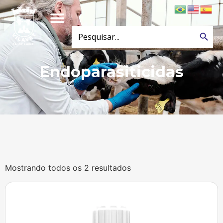
Search
Search
for:
Endoparasiticidas
Mostrando todos os 2 resultados